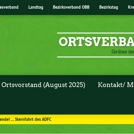
esverband
Landtag
Bezirksverband OBB
Bezirkstag
Kr
ORTSVERB
Grüne i
Ortsvorstand (August 2025)
Kontakt/ M
ende! … Sternfahrt des ADFC