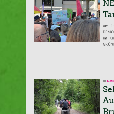
NE
Ta
Am 11
DEMOK
im Ku
GRÜN
Natu
Se
Au
Br