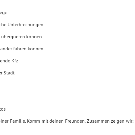
wege
che Unterbrechungen
er überqueren können
nander fahren können
kende Kfz
r Stadt
tos
ner Familie. Komm mit deinen Freunden. Zusammen zeigen wir: 