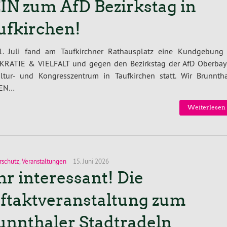
IN zum AfD Bezirkstag in
ufkirchen!
. Juli fand am Taufkirchner Rathausplatz eine Kundgebung 
RATIE & VIELFALT und gegen den Bezirkstag der AfD Oberbay
ltur- und Kongresszentrum in Taufkirchen statt. Wir Brunntha
EN…
Weiterlesen 
rschutz
,
Veranstaltungen
15. Juni 2026
hr interessant! Die
ftaktveranstaltung zum
unnthaler Stadtradeln