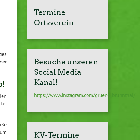
Termine
Ortsverein
des
Besuche unseren
der
Social Media
Kanal!
6!
https://www.instagram.com/gruene_brunnthal/
ien
das
oße
zum
KV-Termine