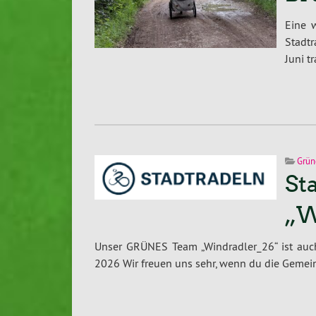
Eine 
Stadt
Juni t
Grün
St
„W
Unser GRÜNES Team „Windradler_26“ ist auch i
2026 Wir freuen uns sehr, wenn du die Gemei