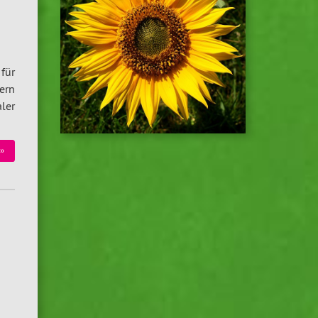
für
ern
ler
»