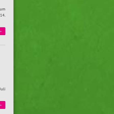
zum
14.
»
uli
»