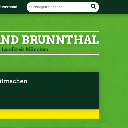
eisverband
AND BRUNNTHAL
m Landkreis München
itmachen