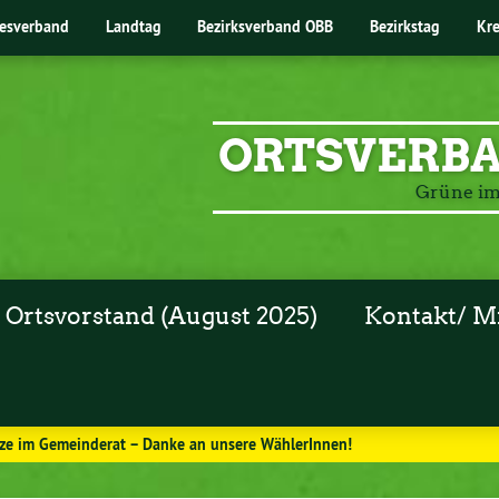
esverband
Landtag
Bezirksverband OBB
Bezirkstag
Kr
ORTSVERB
Grüne i
Ortsvorstand (August 2025)
Kontakt/ M
tze im Gemeinderat – Danke an unsere WählerInnen!