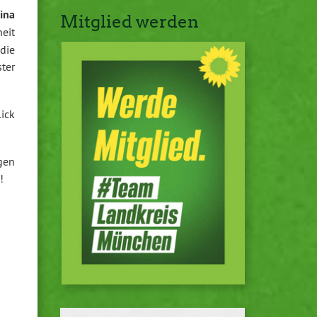
ina
Mitglied werden
heit
die
ter
ick
gen
!