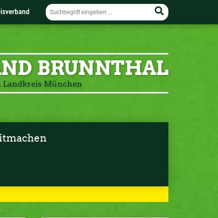
eisverband
AND BRUNNTHAL
m Landkreis München
itmachen