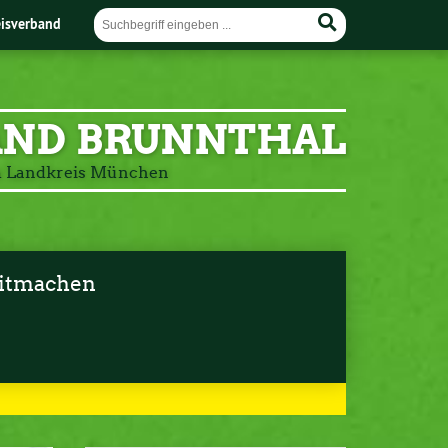
eisverband
AND BRUNNTHAL
m Landkreis München
itmachen