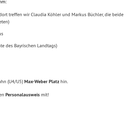
amm:
dort treffen wir Claudia Köhler und Markus Büchler, die beide
eten)
us
hte des Bayrischen Landtags)
ahn (U4/U5)
Max-Weber Platz
hin.
ren
Personalausweis
mit!